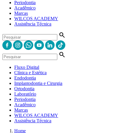
Periodontia
Acadêmico
Marcas
WILCOS ACADEMY
Assistência Técnica
search
search
Fluxo Digital
Clínica e Estética
Endodontia
Implantodontia e Cirurgia
Ortodontia
Laboratório
Periodontia
Acadêmico
Marcas
WILCOS ACADEMY
Assistência Técnica
Home