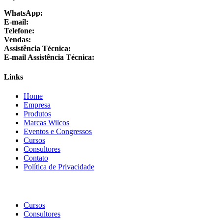
WhatsApp:
+55 24 3064-1001
E-mail:
sac@wilcos.com.br
Telefone:
+55 24 3064-1000
Vendas:
+55 24 98864-1325
Assistência Técnica:
+55 24 3064-1001
E-mail Assistência Técnica:
suporte@wilcos.com.br
Links
Home
Empresa
Produtos
Marcas Wilcos
Eventos e Congressos
Cursos
Consultores
Contato
Política de Privacidade
Cursos
Consultores