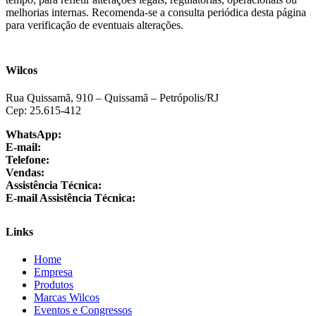
melhorias internas. Recomenda-se a consulta periódica desta página
para verificação de eventuais alterações.
Wilcos
Rua Quissamã, 910 – Quissamã – Petrópolis/RJ
Cep: 25.615-412
WhatsApp:
+55 24 3064-1001
E-mail:
sac@wilcos.com.br
Telefone:
+55 24 3064-1000
Vendas:
+55 24 98864-1325
Assistência Técnica:
+55 24 3064-1001
E-mail Assistência Técnica:
suporte@wilcos.com.br
Links
Home
Empresa
Produtos
Marcas Wilcos
Eventos e Congressos