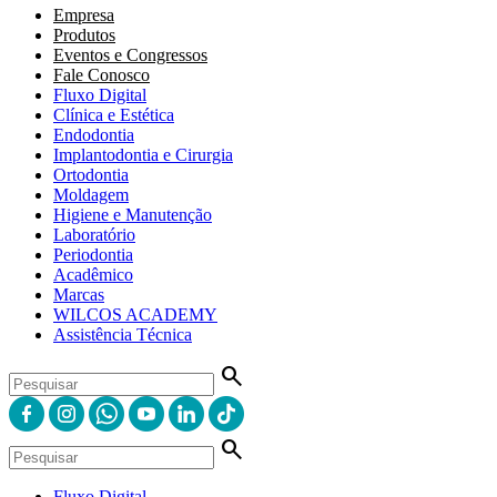
Empresa
Produtos
Eventos e Congressos
Fale Conosco
Fluxo Digital
Clínica e Estética
Endodontia
Implantodontia e Cirurgia
Ortodontia
Moldagem
Higiene e Manutenção
Laboratório
Periodontia
Acadêmico
Marcas
WILCOS ACADEMY
Assistência Técnica
search
search
Fluxo Digital