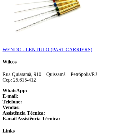
WENDO - LENTULO (PAST CARRIERS)
Wilcos
Rua Quissamã, 910 – Quissamã – Petrópolis/RJ
Cep: 25.615-412
WhatsApp:
+55 24 3064-1001
E-mail:
sac@wilcos.com.br
Telefone:
+55 24 3064-1000
Vendas:
+55 24 98864-1325
Assistência Técnica:
+55 24 3064-1001
E-mail Assistência Técnica:
suporte@wilcos.com.br
Links