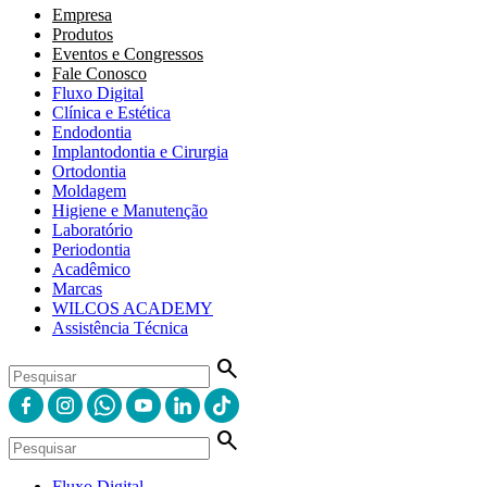
Empresa
Produtos
Eventos e Congressos
Fale Conosco
Fluxo Digital
Clínica e Estética
Endodontia
Implantodontia e Cirurgia
Ortodontia
Moldagem
Higiene e Manutenção
Laboratório
Periodontia
Acadêmico
Marcas
WILCOS ACADEMY
Assistência Técnica
search
search
Fluxo Digital