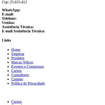
Cep: 25.615-412
WhatsApp:
+55 24 3064-1001
E-mail:
sac@wilcos.com.br
Telefone:
+55 24 3064-1000
Vendas:
+55 24 98864-1325
Assistência Técnica:
+55 24 3064-1001
E-mail Assistência Técnica:
suporte@wilcos.com.br
Links
Home
Empresa
Produtos
Marcas Wilcos
Eventos e Congressos
Cursos
Consultores
Contato
Política de Privacidade
Cursos