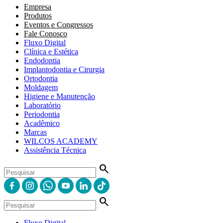
Empresa
Produtos
Eventos e Congressos
Fale Conosco
Fluxo Digital
Clínica e Estética
Endodontia
Implantodontia e Cirurgia
Ortodontia
Moldagem
Higiene e Manutenção
Laboratório
Periodontia
Acadêmico
Marcas
WILCOS ACADEMY
Assistência Técnica
search
search
Fluxo Digital