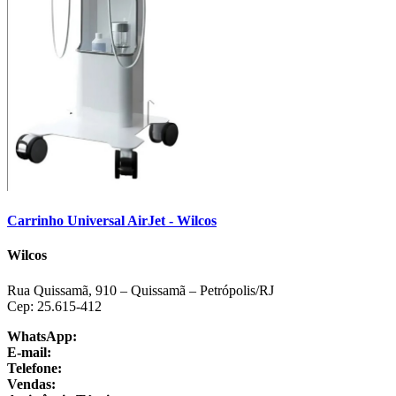
Carrinho Universal AirJet - Wilcos
Wilcos
Rua Quissamã, 910 – Quissamã – Petrópolis/RJ
Cep: 25.615-412
WhatsApp:
+55 24 3064-1001
E-mail:
sac@wilcos.com.br
Telefone:
+55 24 3064-1000
Vendas:
+55 24 98864-1325