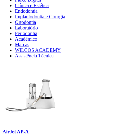
Clínica e Estética
Endodontia
Implantodontia e Cirurgia
Ortodontia
Laboratório
Periodontia
Acadêmico
Marcas
WILCOS ACADEMY
Assistência Técnica
AirJet AP-A