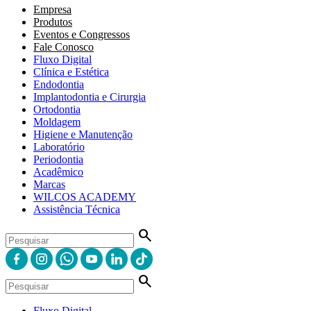
Empresa
Produtos
Eventos e Congressos
Fale Conosco
Fluxo Digital
Clínica e Estética
Endodontia
Implantodontia e Cirurgia
Ortodontia
Moldagem
Higiene e Manutenção
Laboratório
Periodontia
Acadêmico
Marcas
WILCOS ACADEMY
Assistência Técnica
search
search
Fluxo Digital