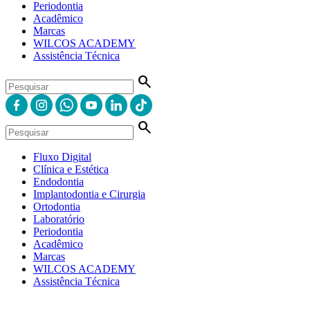
Periodontia
Acadêmico
Marcas
WILCOS ACADEMY
Assistência Técnica
search
search
Fluxo Digital
Clínica e Estética
Endodontia
Implantodontia e Cirurgia
Ortodontia
Laboratório
Periodontia
Acadêmico
Marcas
WILCOS ACADEMY
Assistência Técnica