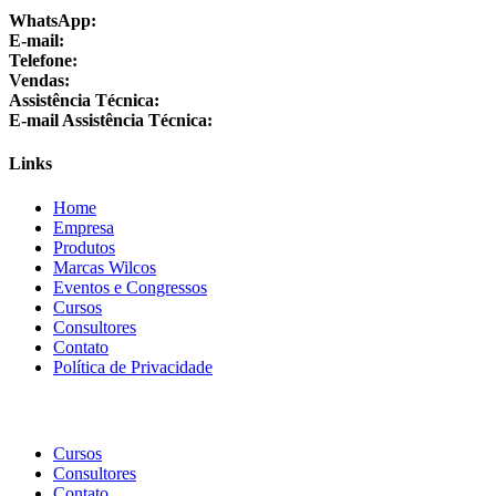
WhatsApp:
+55 24 3064-1001
E-mail:
sac@wilcos.com.br
Telefone:
+55 24 3064-1000
Vendas:
+55 24 98864-1325
Assistência Técnica:
+55 24 3064-1001
E-mail Assistência Técnica:
suporte@wilcos.com.br
Links
Home
Empresa
Produtos
Marcas Wilcos
Eventos e Congressos
Cursos
Consultores
Contato
Política de Privacidade
Cursos
Consultores
Contato