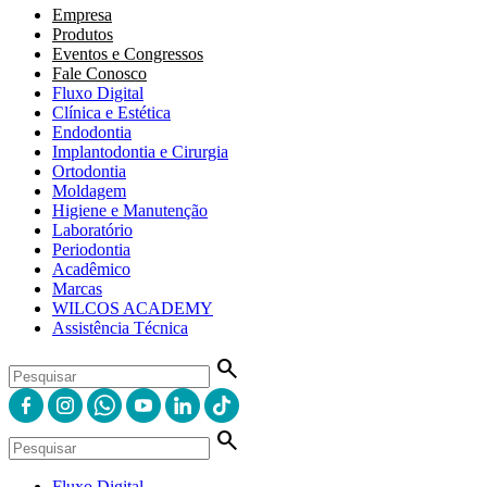
Empresa
Produtos
Eventos e Congressos
Fale Conosco
Fluxo Digital
Clínica e Estética
Endodontia
Implantodontia e Cirurgia
Ortodontia
Moldagem
Higiene e Manutenção
Laboratório
Periodontia
Acadêmico
Marcas
WILCOS ACADEMY
Assistência Técnica
search
search
Fluxo Digital