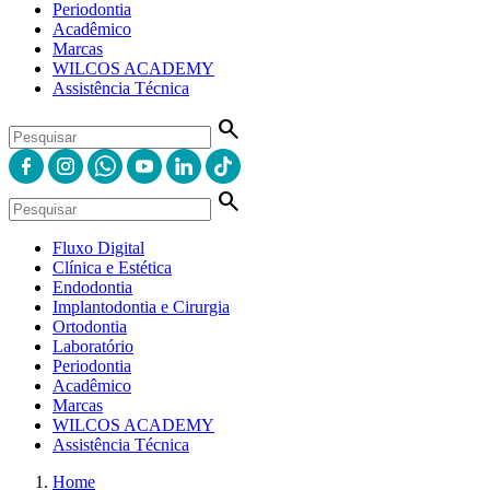
Periodontia
Acadêmico
Marcas
WILCOS ACADEMY
Assistência Técnica
search
search
Fluxo Digital
Clínica e Estética
Endodontia
Implantodontia e Cirurgia
Ortodontia
Laboratório
Periodontia
Acadêmico
Marcas
WILCOS ACADEMY
Assistência Técnica
Home