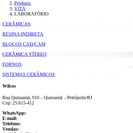
Produtos
VITA
LABORATÓRIO
CERÂMICAS
RESINA INDIRETA
BLOCOS CAD/CAM
CERÂMICA VÍTREO
FORNOS
SISTEMAS CERÂMICOS
Wilcos
Rua Quissamã, 910 – Quissamã – Petrópolis/RJ
Cep: 25.615-412
WhatsApp:
+55 24 3064-1001
E-mail:
sac@wilcos.com.br
Telefone:
+55 24 3064-1000
Vendas:
+55 24 98864-1325