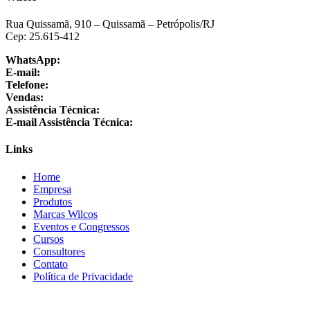
Rua Quissamã, 910 – Quissamã – Petrópolis/RJ
Cep: 25.615-412
WhatsApp:
+55 24 3064-1001
E-mail:
sac@wilcos.com.br
Telefone:
+55 24 3064-1000
Vendas:
+55 24 98864-1325
Assistência Técnica:
+55 24 3064-1001
E-mail Assistência Técnica:
suporte@wilcos.com.br
Links
Home
Empresa
Produtos
Marcas Wilcos
Eventos e Congressos
Cursos
Consultores
Contato
Política de Privacidade