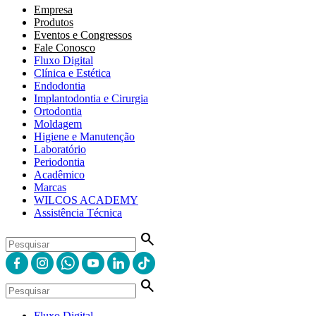
Empresa
Produtos
Eventos e Congressos
Fale Conosco
Fluxo Digital
Clínica e Estética
Endodontia
Implantodontia e Cirurgia
Ortodontia
Moldagem
Higiene e Manutenção
Laboratório
Periodontia
Acadêmico
Marcas
WILCOS ACADEMY
Assistência Técnica
search
search
Fluxo Digital