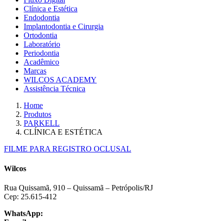
Clínica e Estética
Endodontia
Implantodontia e Cirurgia
Ortodontia
Laboratório
Periodontia
Acadêmico
Marcas
WILCOS ACADEMY
Assistência Técnica
Home
Produtos
PARKELL
CLÍNICA E ESTÉTICA
FILME PARA REGISTRO OCLUSAL
Wilcos
Rua Quissamã, 910 – Quissamã – Petrópolis/RJ
Cep: 25.615-412
WhatsApp:
+55 24 3064-1001