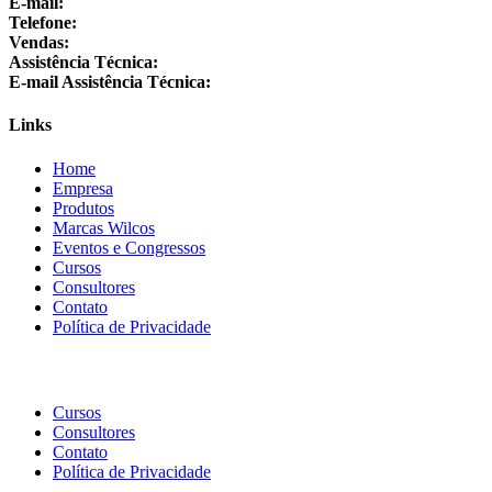
E-mail:
sac@wilcos.com.br
Telefone:
+55 24 3064-1000
Vendas:
+55 24 98864-1325
Assistência Técnica:
+55 24 3064-1001
E-mail Assistência Técnica:
suporte@wilcos.com.br
Links
Home
Empresa
Produtos
Marcas Wilcos
Eventos e Congressos
Cursos
Consultores
Contato
Política de Privacidade
Cursos
Consultores
Contato
Política de Privacidade