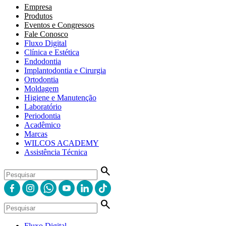
Empresa
Produtos
Eventos e Congressos
Fale Conosco
Fluxo Digital
Clínica e Estética
Endodontia
Implantodontia e Cirurgia
Ortodontia
Moldagem
Higiene e Manutenção
Laboratório
Periodontia
Acadêmico
Marcas
WILCOS ACADEMY
Assistência Técnica
search
search
Fluxo Digital