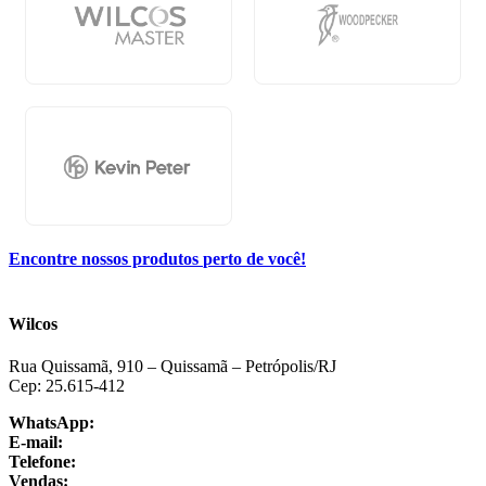
Encontre nossos produtos
perto de você!
Wilcos
Rua Quissamã, 910 – Quissamã – Petrópolis/RJ
Cep: 25.615-412
WhatsApp:
+55 24 3064-1001
E-mail:
sac@wilcos.com.br
Telefone:
+55 24 3064-1000
Vendas:
+55 24 98864-1325