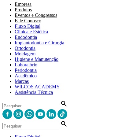
Empresa
Produtos
Eventos e Congressos
Fale Conosco
Fluxo Digital
Clínica e Estética
Endodontia
Implantodontia e Cirurgia
Ortodontia
Moldagem
Higiene e Manutenção
Laboratório
Periodontia
Acadêmico
Marcas
WILCOS ACADEMY
Assistência Técnica
search
search
Fluxo Digital