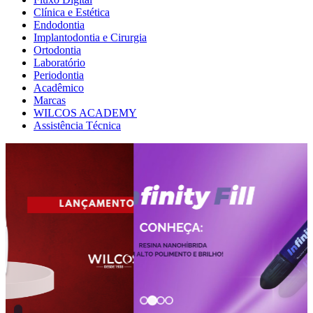
Clínica e Estética
Endodontia
Implantodontia e Cirurgia
Ortodontia
Laboratório
Periodontia
Acadêmico
Marcas
WILCOS ACADEMY
Assistência Técnica