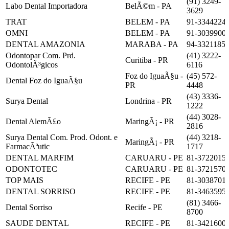
(91) 3249-
Labo Dental Importadora
BelÃ©m - PA
3629
TRAT
BELEM - PA
91-3344224
OMNI
BELEM - PA
91-3039900
DENTAL AMAZONIA
MARABA - PA
94-3321185
Odontopar Com. Prd.
(41) 3222-
Curitiba - PR
OdontolÃ³gicos
6116
Foz do IguaÃ§u -
(45) 572-
Dental Foz do IguaÃ§u
PR
4448
(43) 3336-
Surya Dental
Londrina - PR
1222
(44) 3028-
Dental AlemÃ£o
MaringÃ¡ - PR
2816
Surya Dental Com. Prod. Odont. e
(44) 3218-
MaringÃ¡ - PR
FarmacÃªutic
1717
DENTAL MARFIM
CARUARU - PE
81-3722015
ODONTOTEC
CARUARU - PE
81-3721570
TOP MAIS
RECIFE - PE
81-3038701
DENTAL SORRISO
RECIFE - PE
81-3463595
(81) 3466-
Dental Sorriso
Recife - PE
8700
SAUDE DENTAL
RECIFE - PE
81-3421600