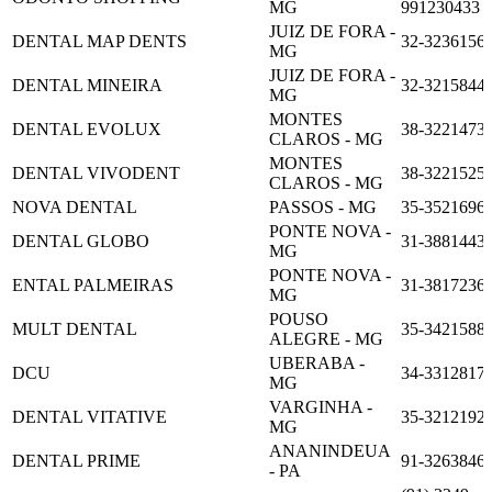
MG
991230433
JUIZ DE FORA -
DENTAL MAP DENTS
32-3236156
MG
JUIZ DE FORA -
DENTAL MINEIRA
32-3215844
MG
MONTES
DENTAL EVOLUX
38-3221473
CLAROS - MG
MONTES
DENTAL VIVODENT
38-3221525
CLAROS - MG
NOVA DENTAL
PASSOS - MG
35-3521696
PONTE NOVA -
DENTAL GLOBO
31-3881443
MG
PONTE NOVA -
ENTAL PALMEIRAS
31-3817236
MG
POUSO
MULT DENTAL
35-3421588
ALEGRE - MG
UBERABA -
DCU
34-3312817
MG
VARGINHA -
DENTAL VITATIVE
35-3212192
MG
ANANINDEUA
DENTAL PRIME
91-3263846
- PA