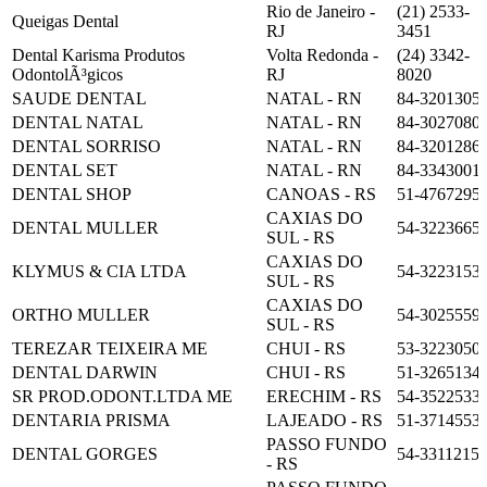
Rio de Janeiro -
(21) 2533-
Queigas Dental
RJ
3451
Dental Karisma Produtos
Volta Redonda -
(24) 3342-
OdontolÃ³gicos
RJ
8020
SAUDE DENTAL
NATAL - RN
84-3201305
DENTAL NATAL
NATAL - RN
84-3027080
DENTAL SORRISO
NATAL - RN
84-3201286
DENTAL SET
NATAL - RN
84-3343001
DENTAL SHOP
CANOAS - RS
51-4767295
CAXIAS DO
DENTAL MULLER
54-3223665
SUL - RS
CAXIAS DO
KLYMUS & CIA LTDA
54-3223153
SUL - RS
CAXIAS DO
ORTHO MULLER
54-3025559
SUL - RS
TEREZAR TEIXEIRA ME
CHUI - RS
53-3223050
DENTAL DARWIN
CHUI - RS
51-3265134
SR PROD.ODONT.LTDA ME
ERECHIM - RS
54-3522533
DENTARIA PRISMA
LAJEADO - RS
51-3714553
PASSO FUNDO
DENTAL GORGES
54-3311215
- RS