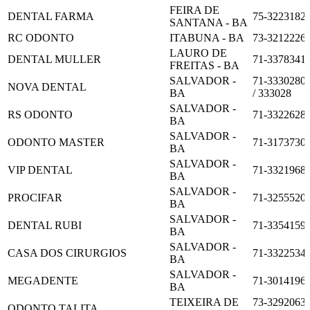
FEIRA DE
DENTAL FARMA
75-3223182
SANTANA - BA
RC ODONTO
ITABUNA - BA
73-3212226
LAURO DE
DENTAL MULLER
71-3378341
FREITAS - BA
SALVADOR -
71-3330280
NOVA DENTAL
BA
/ 333028
SALVADOR -
RS ODONTO
71-3322628
BA
SALVADOR -
ODONTO MASTER
71-3173730
BA
SALVADOR -
VIP DENTAL
71-3321968
BA
SALVADOR -
PROCIFAR
71-3255520
BA
SALVADOR -
DENTAL RUBI
71-3354159
BA
SALVADOR -
CASA DOS CIRURGIOS
71-3322534
BA
SALVADOR -
MEGADENTE
71-3014196
BA
TEIXEIRA DE
73-3292063
ODONTO TALITA