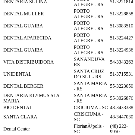
DENTARIA SULINA
51-3221814
ALEGRE - RS
PORTO
DENTAL MULLER
51-3228858
ALEGRE - RS
PORTO
DENTAL GUAIBA
51-3083510
ALEGRE - RS
PORTO
DENTAL APARECIDA
51-3224427
ALEGRE - RS
PORTO
DENTAL GUAIBA
51-3224936
ALEGRE - RS
SANANDUVA -
VITA DISTRIBUIDORA
54-3343263
RS
SANTA CRUZ
UNIDENTAL
51-3715531
DO SUL - RS
SANTA MARIA
DENTAL BERGER
55-3223050
- RS
DENTARIA KLYMUS STA
SANTA MARIA
55-3026876
MARIA
- RS
BIO DENTAL
CRICIUMA - SC
48-3433388
CRISCIUMA -
SANTA CLARA
48-3447030
SC
FlorianÃ³polis -
(48) 222-
Dental Center
SC
9950