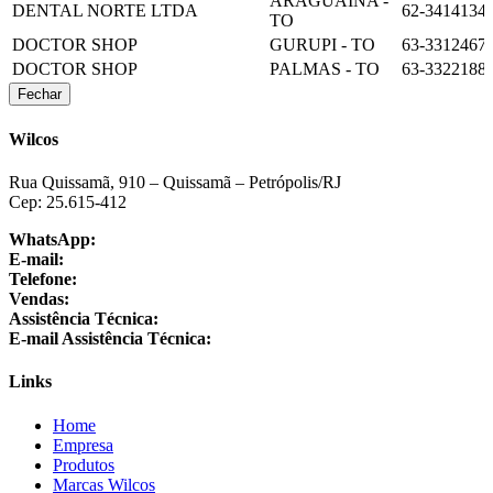
ARAGUAINA -
DENTAL NORTE LTDA
62-3414134
TO
DOCTOR SHOP
GURUPI - TO
63-3312467
DOCTOR SHOP
PALMAS - TO
63-3322188
Fechar
Wilcos
Rua Quissamã, 910 – Quissamã – Petrópolis/RJ
Cep: 25.615-412
WhatsApp:
+55 24 3064-1001
E-mail:
sac@wilcos.com.br
Telefone:
+55 24 3064-1000
Vendas:
+55 24 98864-1325
Assistência Técnica:
+55 24 3064-1001
E-mail Assistência Técnica:
suporte@wilcos.com.br
Links
Home
Empresa
Produtos
Marcas Wilcos