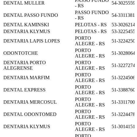
PASSO FUNDO
DENTAL MULLER
54-3025559
- RS
PASSO FUNDO
DENTAL PASSO FUNDO
54-3311381
- RS
DENTAL KAMINSKI
PELOTAS - RS
53-3026214
DENTARIA KLYMUS
PELOTAS - RS
53-3225455
PORTO
DENTARIA LAPIS LOPES
51-3224250
ALEGRE - RS
PORTO
ODONTOTCHE
51-3028064
ALEGRE - RS
DENTARIA PORTO
PORTO
51-3227274
ALEGRENSE
ALEGRE - RS
PORTO
DENTARIA MARFIM
51-3224506
ALEGRE - RS
PORTO
DENTAL EXPRESS
51-3388760
ALEGRE - RS
PORTO
DENTARIA MERCOSUL
51-3311700
ALEGRE - RS
PORTO
DENTAL ODONTOMED
51-3224478
ALEGRE - RS
PORTO
DENTARIA KLYMUS
51-3014151
ALEGRE - RS
PORTO