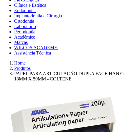
Clínica e Estética
Endodontia
Implantodontia e Cirurgia
Ortodontia
Laboratório
Periodontia
Acadêmico
Marcas
WILCOS ACADEMY
Assistência Técnica
Home
Produtos
PAPEL PARA ARTICULAÇÃO DUPLA FACE HANEL
18MM X 50MM - COLTENE