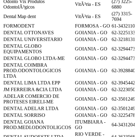
Odonto Vix Produtos
(27) 3225-
VitÃ³ria - ES
OdontolÃ³gicos
6880
(27) 3315-
Dental Map dent
VitÃ³ria - ES
7694
FORMODENT
FORMOSA - GO
61-3432110
DENTAL OTTONAVES
GOIANIA - GO
62-3225133
DENTAL UNIVERSITARIO
GOIANIA - GO
62-3218131
DENTAL GLOBO
GOIANIA - GO
62-3294473
EQUIPAMENTOS
DENTAL GLOBO LTDA-ME
GOIANIA - GO
62-3294473
DENTAL COIMBRA
PROD.ODONTOLOGICOS
GOIANIA - GO
62-3928840
LTDA
DENTAL LIMA LTDA EPP
GOIANIA - GO
62-3945442
JM FERREIRA &CIA LTDA
GOIANIA - GO
62-3223050
ADELAR COMERCIO DE
GOIANIA - GO
62-3501249
PROTESES EIRELI-ME
DENTAL ADELAR LTDA
GOIANIA - GO
62-3501249
DENTAL SORRISO
GOIANIA - GO
62-3225478
DENTAL GOIANA
ITUMBIARA -
64-3431204
PROD.MEDI.ODONTOLIGCOS
GO
RIO VERDE -
DENTAL SUDOESTE LTDA
64-3623568