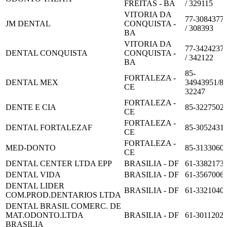
FREITAS - BA
/ 329115
VITORIA DA
77-3084377
JM DENTAL
CONQUISTA -
/ 308393
BA
VITORIA DA
77-3424237
DENTAL CONQUISTA
CONQUISTA -
/ 342122
BA
85-
FORTALEZA -
DENTAL MEX
34943951/85
CE
32247
FORTALEZA -
DENTE E CIA
85-3227502
CE
FORTALEZA -
DENTAL FORTALEZAF
85-3052431
CE
FORTALEZA -
MED-DONTO
85-3133060
CE
DENTAL CENTER LTDA EPP
BRASILIA - DF
61-3382173
DENTAL VIDA
BRASILIA - DF
61-3567006
DENTAL LIDER
BRASILIA - DF
61-3321040
COM.PROD.DENTARIOS LTDA
DENTAL BRASIL COMERC. DE
MAT.ODONTO.LTDA
BRASILIA - DF
61-3011202
BRASILIA