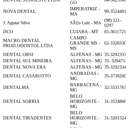
GO
IMPERATRIZ -
NOVA DENTAL
99-3524401
MA
(98) 221-
J. Aguiar Silva
SÃ£o Luiz - MA
0297
DCO
CUIABA - MT
65-3611721
CAMPO
MACRO DENTAL
GRANDE MS -
62-3320330
PROD.ODONTOL.LTDA
MS
DENTAL ORSI
ALFENAS - MG
35-3292333
DENTAL SUL MINEIRA
ALFENAS - MG
35- 3294714
DENTAL NOVA ERA
ALFENAS - MG
35-3292334
ANDRADAS -
DENTAL CASAROTTO
35-3739260
MG
BARBACENA -
DENTALMA
32-3331763
MG
BELO
DENTAL SORRIA
HORIZONTE -
31-3524866
MG
BELO
DENTAL TIRADENTES
HORIZONTE -
31-3201524
MG