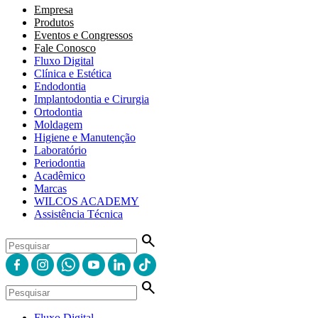
Empresa
Produtos
Eventos e Congressos
Fale Conosco
Fluxo Digital
Clínica e Estética
Endodontia
Implantodontia e Cirurgia
Ortodontia
Moldagem
Higiene e Manutenção
Laboratório
Periodontia
Acadêmico
Marcas
WILCOS ACADEMY
Assistência Técnica
search
search
Fluxo Digital