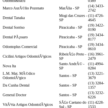
Odontol&oacu
0389
(14) 3433-
Marco AurÃ©lio Pozenato
MarÃ­lia - SP
2742
Mogi das Cruzes -
(11) 4726-
Dental Tanaka
SP
4645
(19) 3422-
Dental Sorriso
Piracicaba - SP
0190
(19) 3434-
Dental PÃ¡ssaro
Piracicaba - SP
8177
(19) 3434-
Odontoplus Comercial
Piracicaba - SP
0610
RibeirÃ£o Preto -
(16) 3961-
Cicilini Artigos OdontolÃ³gicos
SP
2479
Santo AndrÃ© -
(11) 4994-
Nova Ita
SP
0284
L.M. Mat. MÃ©dico
(13) 3221-
Santos - SP
OdontolÃ³gico
3679
(13) 3284-
Da Cunha Dental
Santos - SP
1357
(13) 3232-
General Doctor
Santos - SP
6226
SÃ£o Caetano do
(11) 4228-
VitÃ³ria Artigos OdontolÃ³gicos
Sul - SP
1533