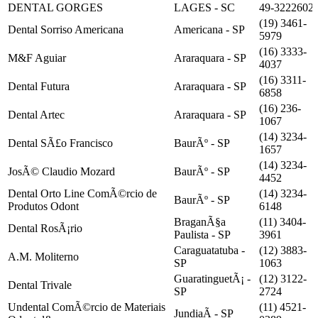
DENTAL GORGES
LAGES - SC
49-3222602
(19) 3461-
Dental Sorriso Americana
Americana - SP
5979
(16) 3333-
M&F Aguiar
Araraquara - SP
4037
(16) 3311-
Dental Futura
Araraquara - SP
6858
(16) 236-
Dental Artec
Araraquara - SP
1067
(14) 3234-
Dental SÃ£o Francisco
BaurÃº - SP
1657
(14) 3234-
JosÃ© Claudio Mozard
BaurÃº - SP
4452
Dental Orto Line ComÃ©rcio de
(14) 3234-
BaurÃº - SP
Produtos Odont
6148
BraganÃ§a
(11) 3404-
Dental RosÃ¡rio
Paulista - SP
3961
Caraguatatuba -
(12) 3883-
A.M. Moliterno
SP
1063
GuaratinguetÃ¡ -
(12) 3122-
Dental Trivale
SP
2724
Undental ComÃ©rcio de Materiais
(11) 4521-
JundiaÃ­ - SP