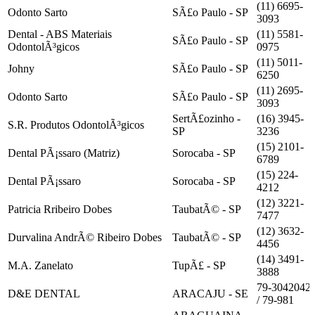
(11) 6695-
Odonto Sarto
SÃ£o Paulo - SP
3093
Dental - ABS Materiais
(11) 5581-
SÃ£o Paulo - SP
OdontolÃ³gicos
0975
(11) 5011-
Johny
SÃ£o Paulo - SP
6250
(11) 2695-
Odonto Sarto
SÃ£o Paulo - SP
3093
SertÃ£ozinho -
(16) 3945-
S.R. Produtos OdontolÃ³gicos
SP
3236
(15) 2101-
Dental PÃ¡ssaro (Matriz)
Sorocaba - SP
6789
(15) 224-
Dental PÃ¡ssaro
Sorocaba - SP
4212
(12) 3221-
Patricia Rribeiro Dobes
TaubatÃ© - SP
7477
(12) 3632-
Durvalina AndrÃ© Ribeiro Dobes
TaubatÃ© - SP
4456
(14) 3491-
M.A. Zanelato
TupÃ£ - SP
3888
79-3042042
D&E DENTAL
ARACAJU - SE
/ 79-981