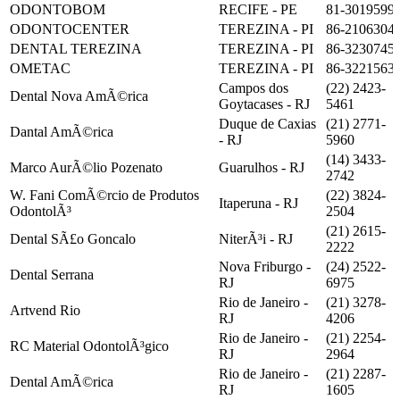
ODONTOBOM
RECIFE - PE
81-3019599
ODONTOCENTER
TEREZINA - PI
86-2106304
DENTAL TEREZINA
TEREZINA - PI
86-3230745
OMETAC
TEREZINA - PI
86-3221563
Campos dos
(22) 2423-
Dental Nova AmÃ©rica
Goytacases - RJ
5461
Duque de Caxias
(21) 2771-
Dantal AmÃ©rica
- RJ
5960
(14) 3433-
Marco AurÃ©lio Pozenato
Guarulhos - RJ
2742
W. Fani ComÃ©rcio de Produtos
(22) 3824-
Itaperuna - RJ
OdontolÃ³
2504
(21) 2615-
Dental SÃ£o Goncalo
NiterÃ³i - RJ
2222
Nova Friburgo -
(24) 2522-
Dental Serrana
RJ
6975
Rio de Janeiro -
(21) 3278-
Artvend Rio
RJ
4206
Rio de Janeiro -
(21) 2254-
RC Material OdontolÃ³gico
RJ
2964
Rio de Janeiro -
(21) 2287-
Dental AmÃ©rica
RJ
1605