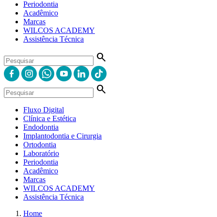
Periodontia
Acadêmico
Marcas
WILCOS ACADEMY
Assistência Técnica
search
search
Fluxo Digital
Clínica e Estética
Endodontia
Implantodontia e Cirurgia
Ortodontia
Laboratório
Periodontia
Acadêmico
Marcas
WILCOS ACADEMY
Assistência Técnica
Home